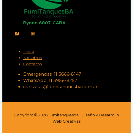
Bynon 6807, CABA
Inicio
Nosotros
Contacto
Emergencias: 11 3666-8147
WhatsApp: 11 3958-8257
consultas@fumitanquesba.com.ar
Copyright © 2026 Fumitanquesba | Diseño y Desarrollo
Web Creativas